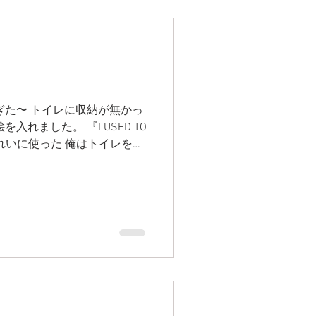
入れました。 『I USED TO
レをきれいに使った 俺はトイレをキ
ず使ったと...