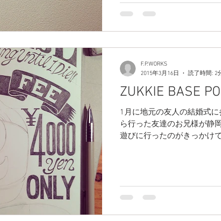
F.P.WORKS
2015年3月16日
読了時間: 2
ZUKKIE BASE PO
1月に地元の友人の結婚式に
ら行った友達のお兄様が静岡
遊びに行ったのがきっかけで
依頼を頂きました。 小さい
すごく嬉しかったですねー◎
が、、、...