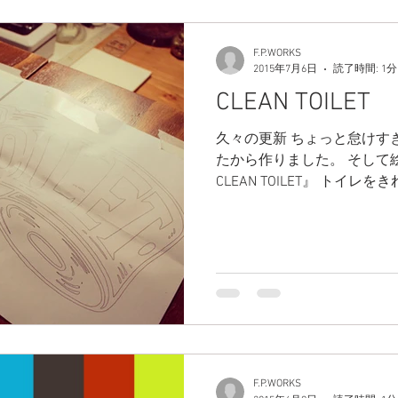
F.P.WORKS
2015年7月6日
読了時間: 1分
CLEAN TOILET
久々の更新 ちょっと怠けすぎた〜 トイレに収納が無かっ
たから作りました。 そして絵を
CLEAN TOILET』 トイ
レイに使った！と 飛び散らさ
F.P.WORKS