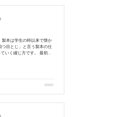
分
 製本は学生の時以来で懐か
四つ目とじ」と言う製本の仕
ていく綴じ方です。 最初は
けていきキリで穴を開けるの
ですね！...
分