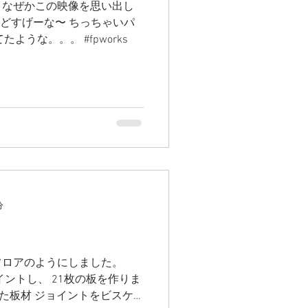
きなぜかこの映像を思い出し
けどすげーな〜 ちっちゃいパ
ような。。。 #fpworks
分
フロアのようにしました。
イントし、 21枚の板を作りま
れた板材 ジョイントをビスケ