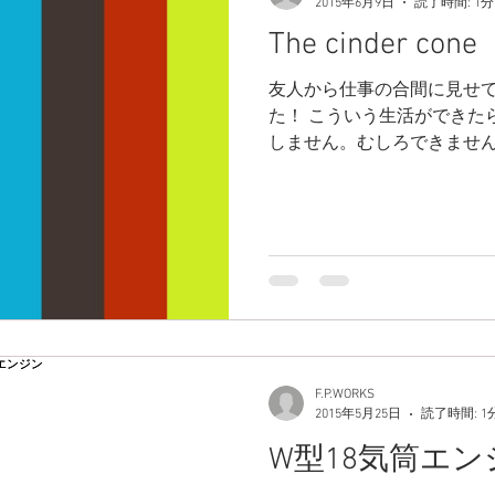
2015年6月9日
読了時間: 1分
The cinder cone
友人から仕事の合間に見せ
た！ こういう生活ができた
しません。むしろできません
さ〜。 #fpworks
F.P.WORKS
2015年5月25日
読了時間: 1
W型18気筒エン