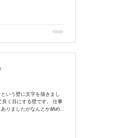
はダボで！ ひたすら穴あけ
てガッチャン！ 圧着！...
分
ンという壁に文字を描きまし
て良く目にする壁です。 仕事
もありましたがなんとか納め
なったと思っています◎ 一番
やトレースでした。...