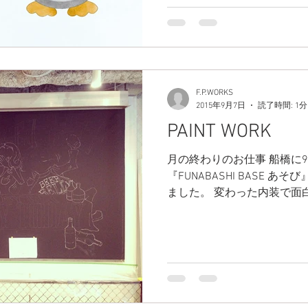
F.P.WORKS
2015年9月7日
読了時間: 1分
PAINT WORK
月の終わりのお仕事 船橋に9
『FUNABASHI BASE 
ました。 変わった内装で面
のメニューですがどれも変
辛い物好きな方は是非行ってく