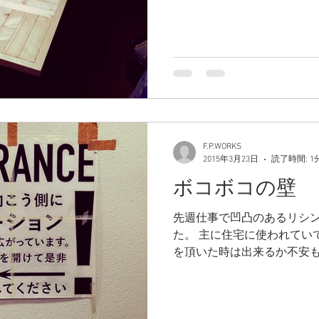
ットにする予定でしたが今回
面取りをしてからボンドを付け
F.P.WORKS
2015年3月23日
読了時間: 1
ボコボコの壁
先週仕事で凹凸のあるリシ
た。 主に住宅に使われてい
を頂いた時は出来るか不安
ました！ すごく良い経験に
大変だったのは塗りかと思いき