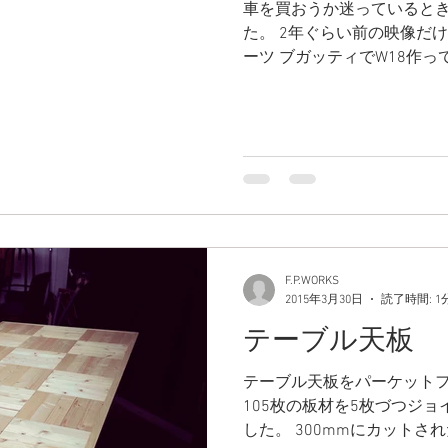
車を買おうか迷っていると
た。 2年ぐらい前の映像だ
ーツ ブガッティでW18作ってた
F.P.WORKS
2015年3月30日
読了時間: 1
テーブル天板
テーブル天板をパーケット
105枚の板材を5枚づつジョ
した。 300mmにカットさ