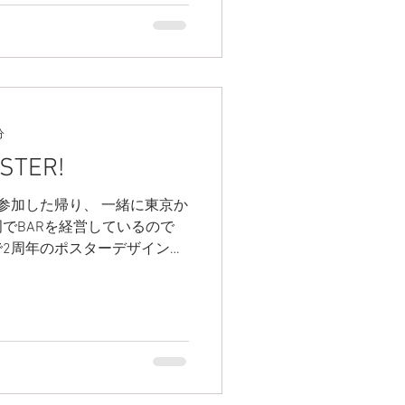
分
STER!
参加した帰り、 一緒に東京か
でBARを経営しているので
2周年のポスターデザインの
頃から知っているのでなんか
 でもいろいろ凡ミス