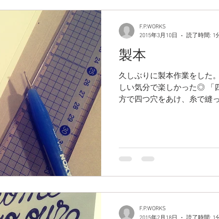
F.P.WORKS
2015年3月10日
読了時間: 1
製本
久しぶりに製本作業をした。
しい気分で楽しかった◎ 「
方で四つ穴をあけ、糸で縫っ
ページ1枚1枚に折り目をつ
ですが 枚数が多いと開かない
F.P.WORKS
2015年2月18日
読了時間: 1