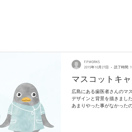
Instagram
ABOUT US
SHOP 
ト
F.P.WORKS
2015年10月27日
読了時間: 
マスコットキャ
広島にある歯医者さんのマ
デザインと背景を描きました
あまりやった事がなかった
な〜 気に入って頂き良かっ
うな感じのテイストでペンギ
です。...