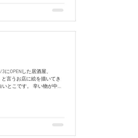
/3にOPENした居酒屋、
あそび』と言うお店に絵を描いてき
白いとこです。 辛い物が中心
わってて美味しかったです！
ださい◎...