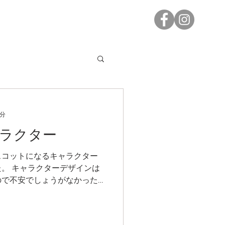
/ Found & Made
1分
ラクター
スコットになるキャラクター
。 キャラクターデザインは
ので不安でしょうがなかった
たです◎ ちょっと水彩画のよ
ン先生と助手ペンギンの2体