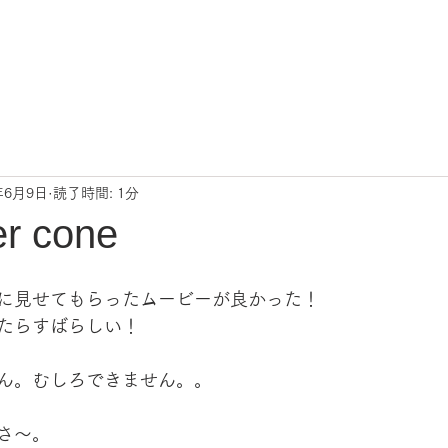
Instagram
ABOUT US
SHOP 
ト
年6月9日
読了時間: 1分
er cone
に見せてもらったムービーが良かった！
たらすばらしい！
ん。むしろできません。。
さ〜。