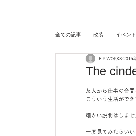
HOME
全ての記事
改装
イベン
F.P.WORKS
2015
The cind
友人から仕事の合間
こういう生活ができ
細かい説明はしませ
一度見てみたらいい